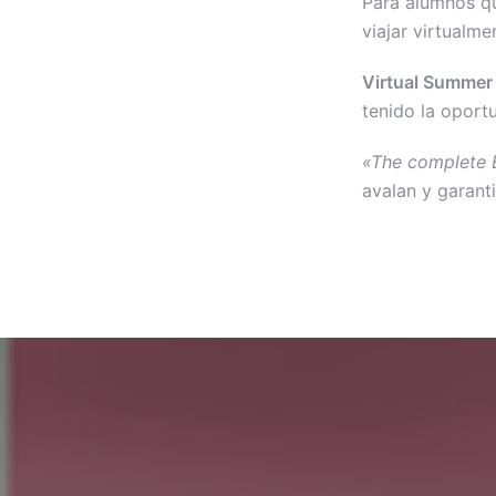
Para alumnos qu
viajar virtualme
Virtual Summe
tenido la oport
«The complete 
avalan y garant