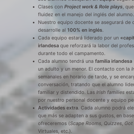
Clases con
Project work & Role plays
, qu
fluidez en el manejo del inglés del alumno.
Nuestro equipo docente se asegurará de 
desarrolle al
100% en inglés
.
Cada equipo estará liderado por un
«capi
irlandesa
que reforzará la labor del profe
durante todo el campamento.
Cada alumno tendrá una
familia irlandesa
un adulto y un menor. El contacto con la
I
semanales en horario de tarde, y se encar
conversación, tratando que el alumno lid
familiar y distendido. Las
Irish families
est
por nuestro personal docente y equipo p
Actividades extra
. Cada alumno podrá eleg
que más se adapten a sus gustos, en base 
ofreceremos (
Scape
Rooms
,
Quizzes
,
Got 
Virtuales, etc.).