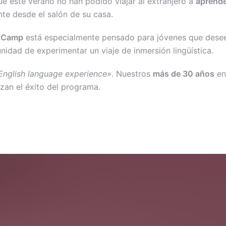
e este verano no han podido viajar al extranjero a
aprende
nte desde el salón de su casa.
r Camp
está especialmente pensado para jóvenes que deseen
unidad de experimentar un viaje de inmersión lingüística.
English language experience»
. Nuestros
más de 30 años
en
izan el éxito del programa.