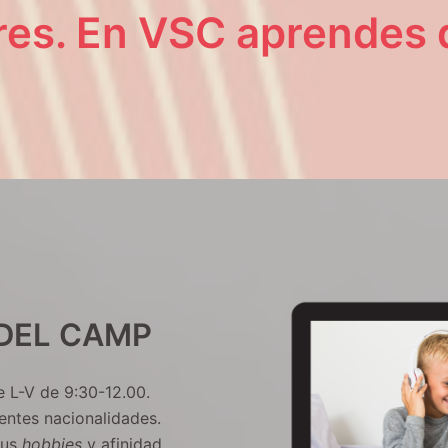
res
. En VSC aprendes d
DEL CAMP
 L-V de 9:30-12.00.
rentes nacionalidades.
sus
hobbies
y afinidad.